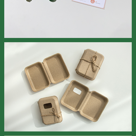
도그보울
DOG BOWL
펄프 케이스
PULP CASE