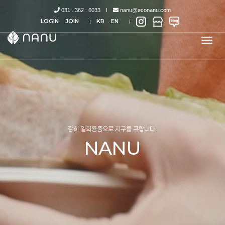
031 . 362 . 6033
nanu@econanu.com
LOGIN
JOIN
KR
EN
tog
nav
감히 일회용품으로 지구를 구합니다.
NANU