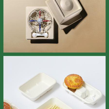
드론 완충재
CUSHIONING MATERIAL FOR DRONE