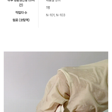
하루 평균생산량 (8시
제품별 상이
간)
1명
작업자 수
N-101, N-103
원료 (코팅액)