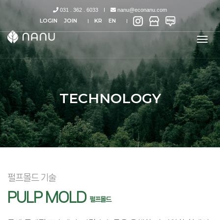
031 . 362 . 6033
nanu@econanu.com
LOGIN
JOIN
KR
EN
tog
nav
TECHNOLOGY
펄프몰드 기술
PULP MOLD
펄프몰드